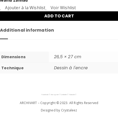
Wahib Zannad
Ajouter à la Wishlist
Voir Wishlist
ADD TO CART
Additional information
26,5 × 27 cm
Dimensions
Dessin à l'encre
Technique
Facebook
Instagram
Linkedin
Youtube
ARCHIVART – Copyright © 2023. All Rights Reserved
Designed by Crystaleez